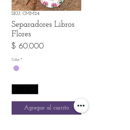
SKU: CMM24
Separadores Libros
Flores
Precio
$ 60.000
Color
*
Cantidad
*
Agregar al carrito
Elaborados 100% a mano, en