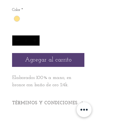
Color
*
Cantidad
*
Agregar al carrito
Elaborados 100% a mano, en
bronce con baño de oro 24k.
TÉRMINOS Y CONDICIONES
Términos y Condiciones Malajas