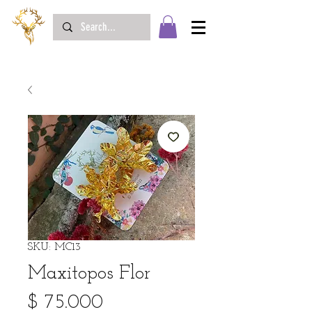
SKU: MC13
Maxitopos Flor
Precio
$ 75.000