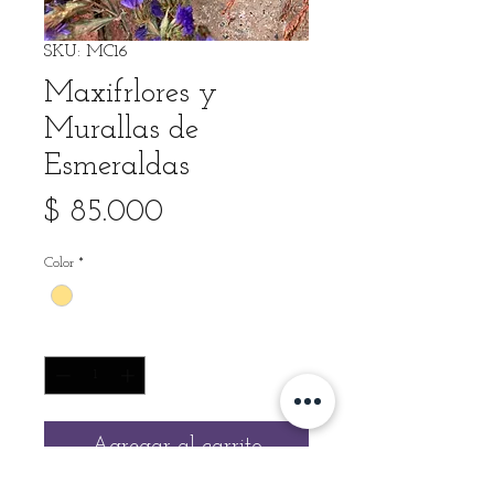
SKU: MC16
Maxifrlores y
Murallas de
Esmeraldas
Precio
$ 85.000
Color
*
Cantidad
*
Agregar al carrito