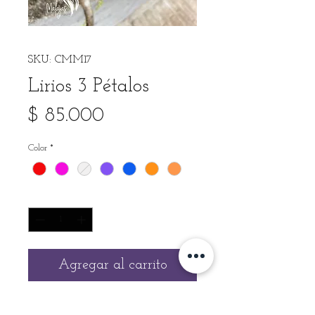
SKU: CMM17
Lirios 3 Pétalos
Precio
$ 85.000
Color
*
Cantidad
*
Agregar al carrito
Elaborados 100% a mano, en