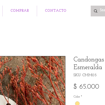
COMPRAR
CONTACTO
Candongas 
Esmeralda
SKU: CMM03
Pr
$ 65.000
Color
*