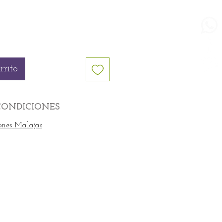
rrito
CONDICIONES
ones Malajas