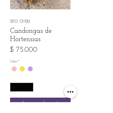
SKU: CMJ12
Candongas de
Hortensias
Precio
$ 75.000
Color
*
Cantidad
*
Agregar al carrito