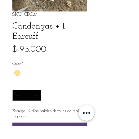
SKU: CDC27
Candongas + 1
Earcuff
Precio
$ 95.000
Color
*
Cantidad
*
Entrega: 12 días hábiles después de realizar
tu pago
Pedido anticipado