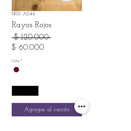
SKU: A044
Rayos Rojos
Precio
 $ 120.000 
Precio
$ 60.000
de
Color
*
oferta
Cantidad
*
Agregar al carrito
Vista general de un producto.